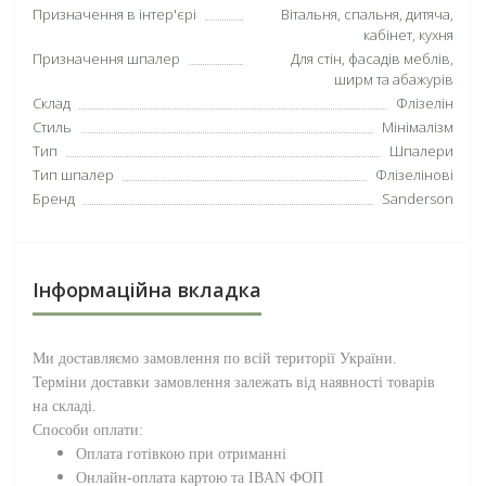
Призначення в інтер'єрі
Вітальня, спальня, дитяча,
кабінет, кухня
Призначення шпалер
Для стін, фасадів меблів,
ширм та абажурів
Склад
Флізелін
Стиль
Мінімалізм
Тип
Шпалери
Тип шпалер
Флізелінові
Бренд
Sanderson
Інформаційна вкладка
Ми доставляємо замовлення по всій території
України
.
Терміни доставки замовлення залежать від наявності товарів
на складі.
Способи оплати:
Оплата готівкою при отриманні
Онлайн-оплата картою та IBAN ФОП