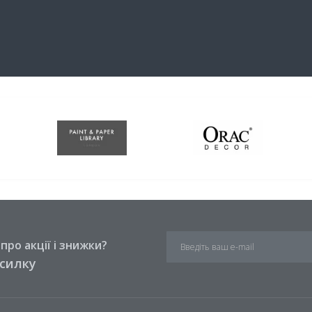
ро акції і знижки?
зсилку