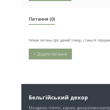
Питання
(0)
Немає питань про даний товар, станьте першим 
+ Додати питання
Бельгійський декор
Молдинги, плінтус, карниз, декоративні мате