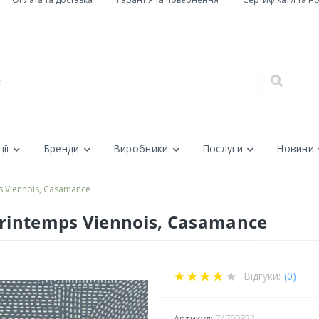
ії
Бренди
Виробники
Послуги
Новини
s Viennois, Casamance
Printemps Viennois, Casamance
Відгуки:
(0)
Артикул:
74790822