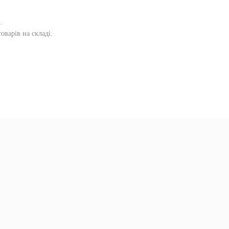
и
.
оварів на складі.