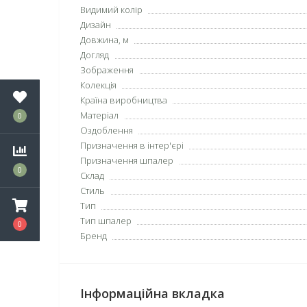
Видимий колір
Дизайн
Довжина, м
Догляд
Зображення
Колекція
Країна виробництва
Матеріал
0
Оздоблення
Призначення в інтер'єрі
Призначення шпалер
0
Склад
Стиль
Тип
Тип шпалер
0
Бренд
Інформаційна вкладка