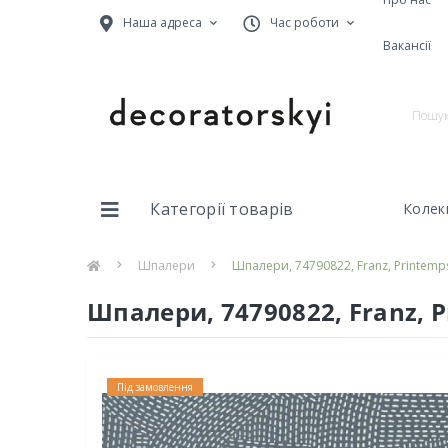
Наша адреса
Час роботи
Вакансії
Категорії товарів
Колекц
Шпалери
Шпалери, 74790822, Franz, Printemp
Шпалери, 74790822, Franz, 
Під замовлення