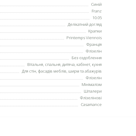
Синій
Franz
10.05
Делікатний догляд
Крапки
Printemps Viennois
Франція
Флізелін
Без оздоблення
Вітальня, спальня, дитяча, кабінет, кухня
Для стін, фасадів меблів, ширм та абажурів
Флізелін
Мінімалізм
Шпалери
Флізелінові
Casamance