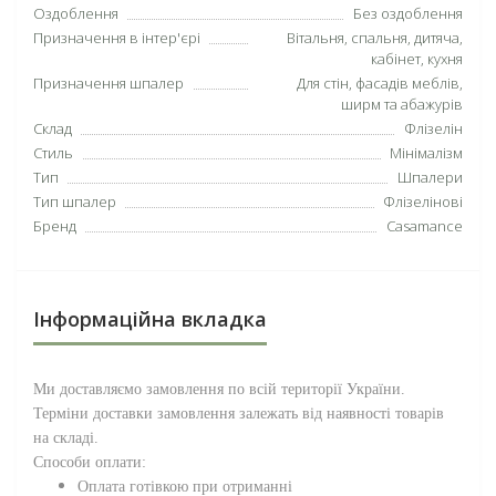
Оздоблення
Без оздоблення
Призначення в інтер'єрі
Вітальня, спальня, дитяча,
кабінет, кухня
Призначення шпалер
Для стін, фасадів меблів,
ширм та абажурів
Склад
Флізелін
Стиль
Мінімалізм
Тип
Шпалери
Тип шпалер
Флізелінові
Бренд
Casamance
Інформаційна вкладка
Ми доставляємо замовлення по всій території
України
.
Терміни доставки замовлення залежать від наявності товарів
на складі.
Способи оплати:
Оплата готівкою при отриманні