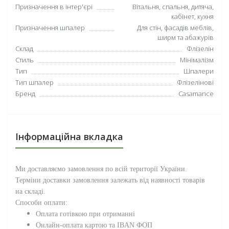
Призначення в інтер'єрі
Вітальня, спальня, дитяча,
кабінет, кухня
Призначення шпалер
Для стін, фасадів меблів,
ширм та абажурів
Склад
Флізелін
Стиль
Мінімалізм
Тип
Шпалери
Тип шпалер
Флізелінові
Бренд
Casamance
Інформаційна вкладка
Ми доставляємо замовлення по всій території
України
.
Терміни доставки замовлення залежать від наявності товарів
на складі.
Способи оплати:
Оплата готівкою при отриманні
Онлайн-оплата картою та IBAN ФОП