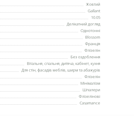
Жовтий
Gallant
10.05
Делікатний догляд
Однотонні
Blossom
Франція
Флізелін
Без оздоблення
Вітальня, спальня, дитяча, кабінет, кухня
Для стін, фасадів меблів, ширм та абажурів
Флізелін
Мінімалізм
Шпалери
Флізелінові
Casamance