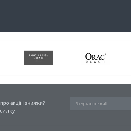
ро акції і знижки?
зсилку