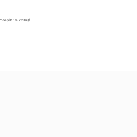
и
.
оварів на складі.