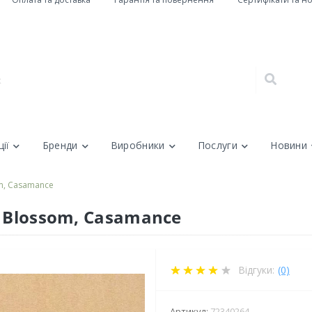
ії
Бренди
Виробники
Послуги
Новини
om, Casamance
, Blossom, Casamance
Відгуки:
(0)
Артикул:
72340264