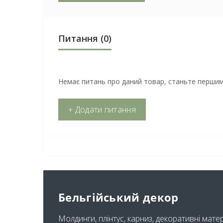
Питання
(0)
Немає питань про даний товар, станьте першим 
+ Додати питання
Бельгійський декор
Молдинги, плінтус, карниз, декоративні мате