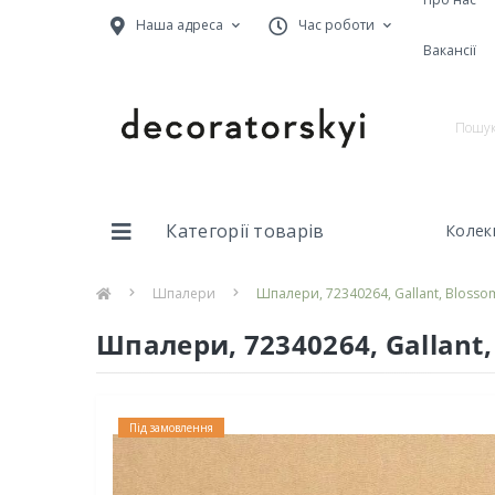
Наша адреса
Час роботи
Вакансії
Категорії товарів
Колекц
Шпалери
Шпалери, 72340264, Gallant, Bloss
Шпалери, 72340264, Gallant
Під замовлення