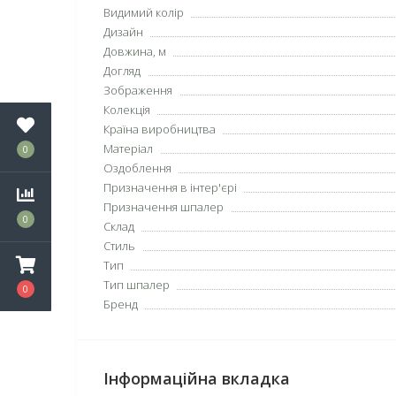
Видимий колір
Дизайн
Довжина, м
Догляд
Зображення
Колекція
Країна виробництва
Матеріал
0
Оздоблення
Призначення в інтер'єрі
Призначення шпалер
0
Склад
Стиль
Тип
Тип шпалер
0
Бренд
Інформаційна вкладка