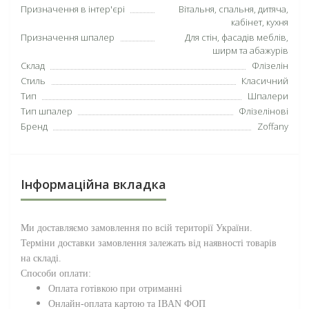
Призначення в інтер'єрі
Вітальня, спальня, дитяча,
кабінет, кухня
Призначення шпалер
Для стін, фасадів меблів,
ширм та абажурів
Склад
Флізелін
Стиль
Класичний
Тип
Шпалери
Тип шпалер
Флізелінові
Бренд
Zoffany
Інформаційна вкладка
Ми доставляємо замовлення по всій території
України
.
Терміни доставки замовлення залежать від наявності товарів
на складі.
Способи оплати:
Оплата готівкою при отриманні
Онлайн-оплата картою та IBAN ФОП