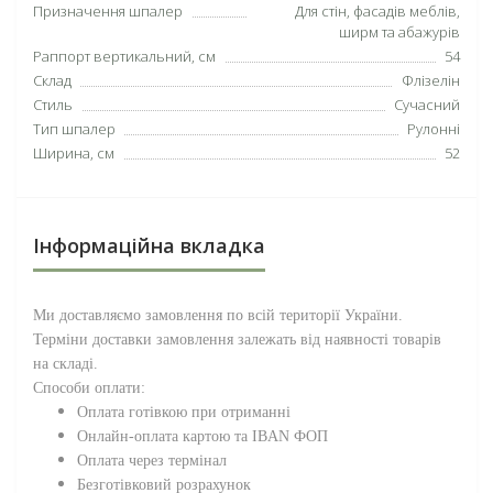
Призначення шпалер
Для стін, фасадів меблів,
ширм та абажурів
Раппорт вертикальний, см
54
Склад
Флізелін
Стиль
Сучасний
Тип шпалер
Рулонні
Ширина, см
52
Інформаційна вкладка
Ми доставляємо замовлення по всій території
України
.
Терміни доставки замовлення залежать від наявності товарів
на складі.
Способи оплати:
Оплата готівкою при отриманні
Онлайн-оплата картою та IBAN ФОП
Оплата через термінал
Безготівковий розрахунок