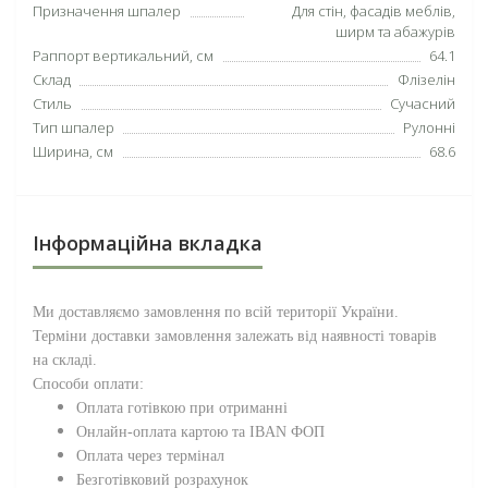
Призначення шпалер
Для стін, фасадів меблів,
ширм та абажурів
Раппорт вертикальний, см
64.1
Склад
Флізелін
Стиль
Сучасний
Тип шпалер
Рулонні
Ширина, см
68.6
Інформаційна вкладка
Ми доставляємо замовлення по всій території
України
.
Терміни доставки замовлення залежать від наявності товарів
на складі.
Способи оплати:
Оплата готівкою при отриманні
Онлайн-оплата картою та IBAN ФОП
Оплата через термінал
Безготівковий розрахунок