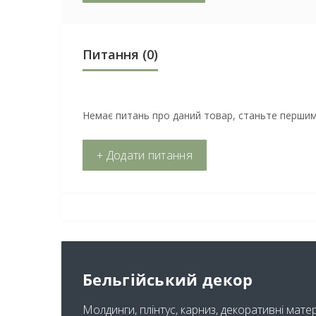
Питання
(0)
Немає питань про даний товар, станьте першим 
+ Додати питання
Бельгійський декор
Молдинги, плінтус, карниз, декоративні мате