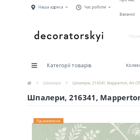
Наша адреса
Час роботи
Вакансії
Категорії товарів
Колекц
Шпалери
Шпалери, 216341, Mapperton, Art Of
Шпалери, 216341, Mapperton,
Під замовлення