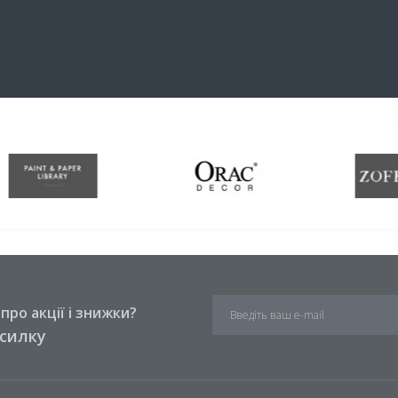
ро акції і знижки?
зсилку