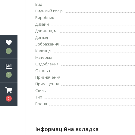
Вид
Видимий колір
Виробник
Дизайн
Довжина, м
Догляд
Зображення
Колекція
0
Матеріал
Оздоблення
Основа
0
Призначення
Приміщення
Стиль
Тип
0
Бренд
Інформаційна вкладка