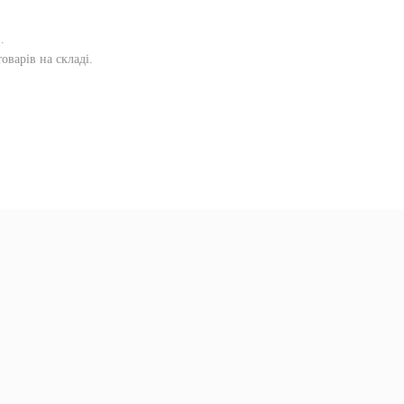
и
.
оварів на складі.