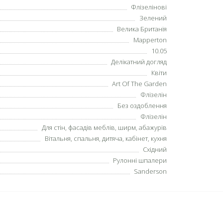
Флізелінові
Зелений
Велика Британія
Mapperton
10.05
Делікатний догляд
Квіти
Art Of The Garden
Флізелін
Без оздоблення
Флізелін
Для стін, фасадів меблів, ширм, абажурів
Вітальня, спальня, дитяча, кабінет, кухня
Східний
Рулонні шпалери
Sanderson