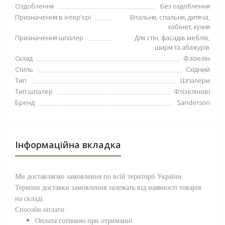
Оздоблення
Без оздоблення
Призначення в інтер'єрі
Вітальня, спальня, дитяча,
кабінет, кухня
Призначення шпалер
Для стін, фасадів меблів,
ширм та абажурів
Склад
Флізелін
Стиль
Східний
Тип
Шпалери
Тип шпалер
Флізелінові
Бренд
Sanderson
Інформаційна вкладка
Ми доставляємо замовлення по всій території
України
.
Терміни доставки замовлення залежать від наявності товарів
на складі.
Способи оплати:
Оплата готівкою при отриманні