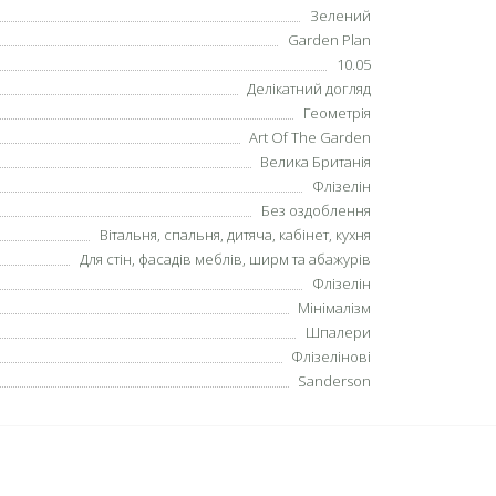
Зелений
Garden Plan
10.05
Делікатний догляд
Геометрія
Art Of The Garden
Велика Британія
Флізелін
Без оздоблення
Вітальня, спальня, дитяча, кабінет, кухня
Для стін, фасадів меблів, ширм та абажурів
Флізелін
Мінімалізм
Шпалери
Флізелінові
Sanderson