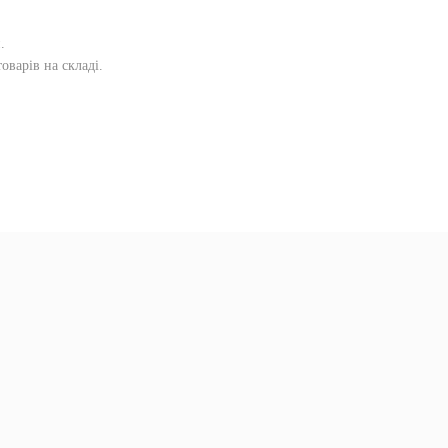
и
.
оварів на складі.