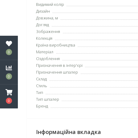
Видимий колір
Дизайн
Довжина, м
Догляд
Зображення
Колекція
Країна виробництва
Матеріал
0
Оздоблення
Призначення в інтер'єрі
Призначення шпалер
0
Склад
Стиль
Тип
Тип шпалер
0
Бренд
Інформаційна вкладка