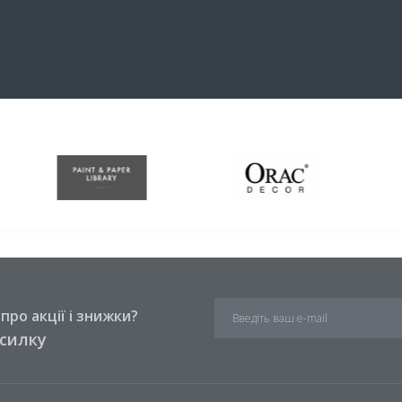
ро акції і знижки?
зсилку