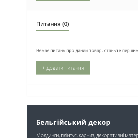
Питання
(0)
Немає питань про даний товар, станьте першим 
+ Додати питання
Бельгійський декор
Молдинги, плінтус, карниз, декоративні мате