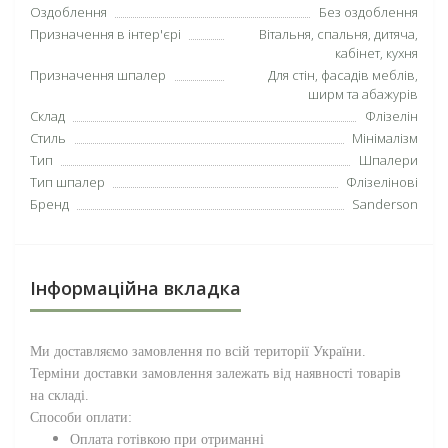
Оздоблення
Без оздоблення
Призначення в інтер'єрі
Вітальня, спальня, дитяча,
кабінет, кухня
Призначення шпалер
Для стін, фасадів меблів,
ширм та абажурів
Склад
Флізелін
Стиль
Мінімалізм
Тип
Шпалери
Тип шпалер
Флізелінові
Бренд
Sanderson
Інформаційна вкладка
Ми доставляємо замовлення по всій території
України
.
Терміни доставки замовлення залежать від наявності товарів
на складі.
Способи оплати:
Оплата готівкою при отриманні