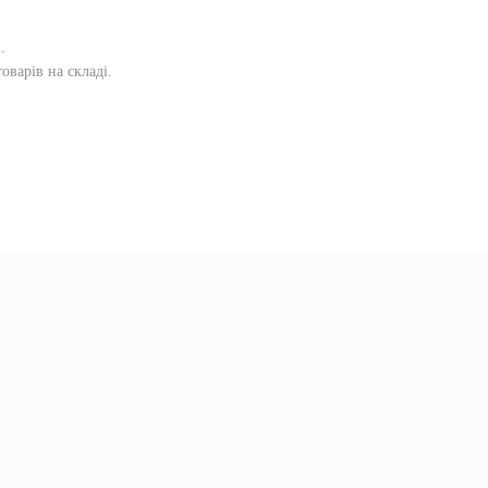
и
.
оварів на складі.