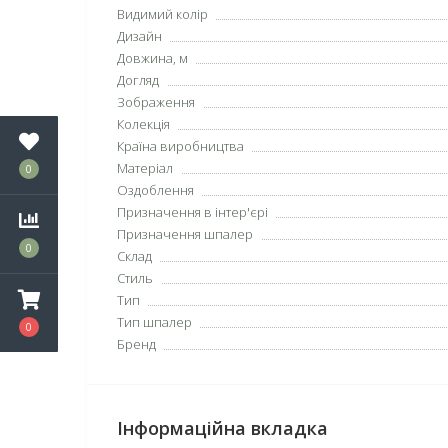
Видимий колір
Дизайн
Довжина, м
Догляд
Зображення
Колекція
Країна виробництва
Матеріал
0
Оздоблення
Призначення в інтер'єрі
Призначення шпалер
0
Склад
Стиль
Тип
Тип шпалер
0
Бренд
Інформаційна вкладка