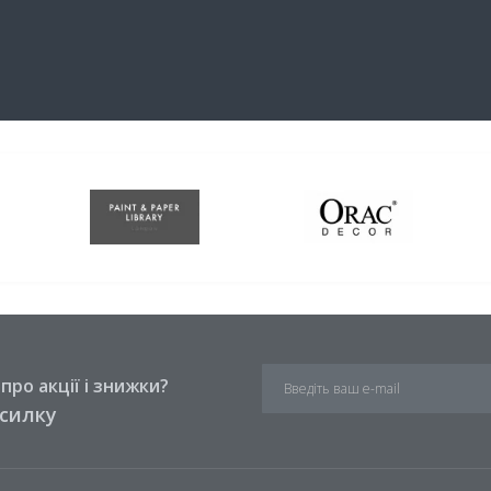
ро акції і знижки?
зсилку