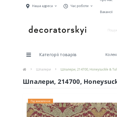
Наша адреса
Час роботи
Вакансії
Категорії товарів
Колекц
Шпалери
Шпалери, 214700, Honeysuckle & Tulip,
Шпалери, 214700, Honeysuckle
Під замовлення