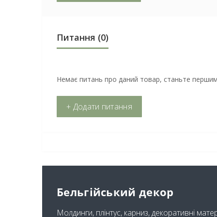
Питання
(0)
Немає питань про даний товар, станьте першим 
+ Додати питання
Бельгійський декор
Молдинги, плінтус, карниз, декоративні мате