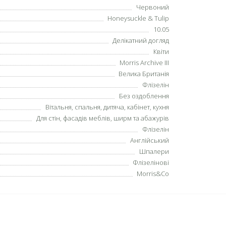
Червоний
Honeysuckle & Tulip
10.05
Делікатний догляд
Квіти
Morris Archive III
Велика Британія
Флізелін
Без оздоблення
Вітальня, спальня, дитяча, кабінет, кухня
Для стін, фасадів меблів, ширм та абажурів
Флізелін
Англійський
Шпалери
Флізелінові
Morris&Co