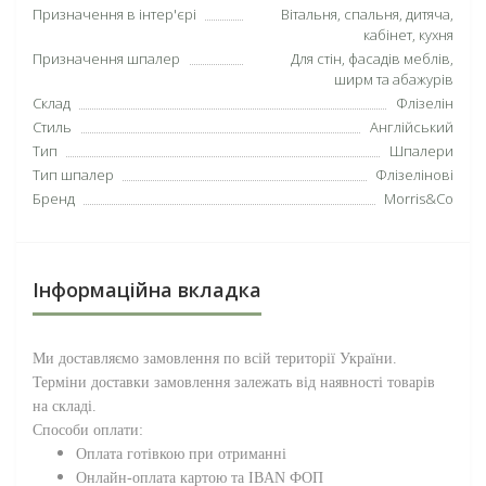
Призначення в інтер'єрі
Вітальня, спальня, дитяча,
кабінет, кухня
Призначення шпалер
Для стін, фасадів меблів,
ширм та абажурів
Склад
Флізелін
Стиль
Англійський
Тип
Шпалери
Тип шпалер
Флізелінові
Бренд
Morris&Co
Інформаційна вкладка
Ми доставляємо замовлення по всій території
України
.
Терміни доставки замовлення залежать від наявності товарів
на складі.
Способи оплати:
Оплата готівкою при отриманні
Онлайн-оплата картою та IBAN ФОП