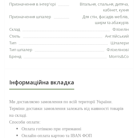
Призначення в інтер'єрі
Вітальня, спальня, дитяча,
кабінет, кухня
Призначення шпалер
Для стін, фасадів меблів,
ширм та абажурів
Склад
Флізелін
Стиль
Англійський
Тип
Шпалери
Тип шпалер
Флізелінові
Бренд
Morris&Co
Інформаційна вкладка
Ми доставляємо замовлення по всій території
України
.
Терміни доставки замовлення залежать від наявності товарів
на складі.
Способи оплати:
Оплата готівкою при отриманні
Онлайн-оплата картою та IBAN ФОП