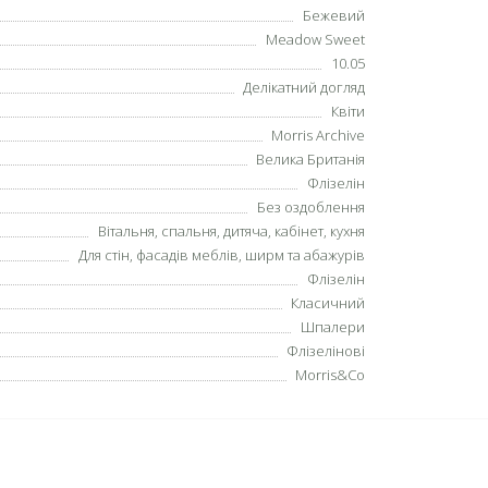
Бежевий
Meadow Sweet
10.05
Делікатний догляд
Квіти
Morris Archive
Велика Британія
Флізелін
Без оздоблення
Вітальня, спальня, дитяча, кабінет, кухня
Для стін, фасадів меблів, ширм та абажурів
Флізелін
Класичний
Шпалери
Флізелінові
Morris&Co