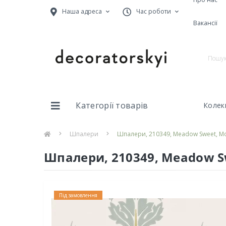
Наша адреса
Час роботи
Вакансії
Категорії товарів
Колекц
Шпалери
Шпалери, 210349, Meadow Sweet, Mor
Шпалери, 210349, Meadow Swe
Під замовлення