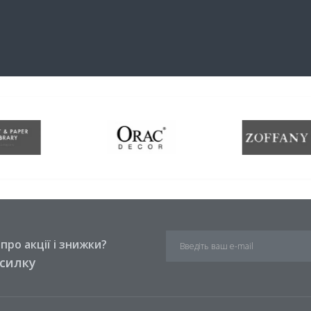
ро акції і знижки?
зсилку