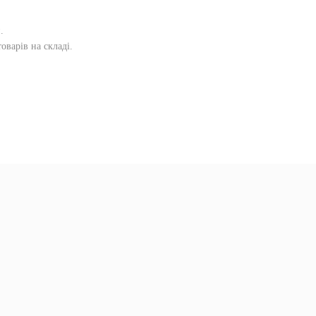
и
.
оварів на складі.