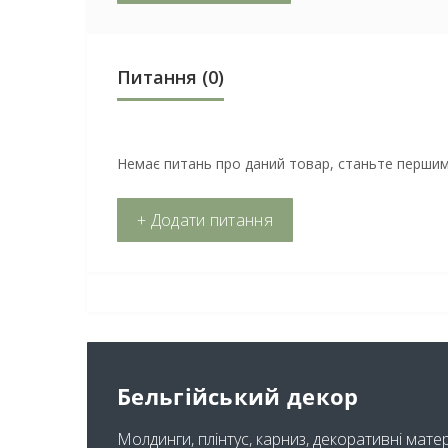
Питання
(0)
Немає питань про даний товар, станьте першим 
+ Додати питання
Бельгійський декор
Молдинги, плінтус, карниз, декоративні мате