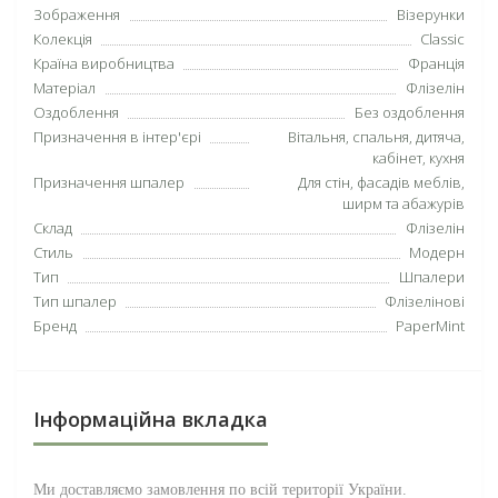
Зображення
Візерунки
Колекція
Classic
Країна виробництва
Франція
Матеріал
Флізелін
Оздоблення
Без оздоблення
Призначення в інтер'єрі
Вітальня, спальня, дитяча,
кабінет, кухня
Призначення шпалер
Для стін, фасадів меблів,
ширм та абажурів
Склад
Флізелін
Стиль
Модерн
Тип
Шпалери
Тип шпалер
Флізелінові
Бренд
PaperMint
Інформаційна вкладка
Ми доставляємо замовлення по всій території
України
.