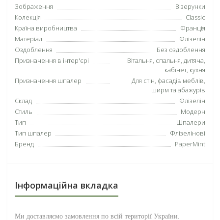
Зображення
Візерунки
Колекція
Classic
Країна виробництва
Франція
Матеріал
Флізелін
Оздоблення
Без оздоблення
Призначення в інтер'єрі
Вітальня, спальня, дитяча,
кабінет, кухня
Призначення шпалер
Для стін, фасадів меблів,
ширм та абажурів
Склад
Флізелін
Стиль
Модерн
Тип
Шпалери
Тип шпалер
Флізелінові
Бренд
PaperMint
Інформаційна вкладка
Ми доставляємо замовлення по всій території
України
.