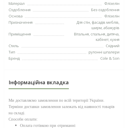
Матеріал
Флізелін
Оздоблення
Без оздоблення
Основа
Флізелін
Призначення
Для стін, фасадів меблів,
ширм, абажурів
Приміщення
Вітальня, спальня, дитяча,
кабінет, кухня
Стиль
Східний
Тип
рулонні шпалери
Бренд
Cole & Son
Інформаційна вкладка
Ми доставляємо замовлення по всій території
України
.
Терміни доставки замовлення залежать від наявності товарів
на складі.
Способи оплати:
Оплата готівкою при отриманні