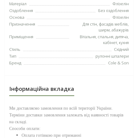
Матеріал
Флізелін
Оздоблення
Без оздоблення
Основа
Флізелін
Призначення
Для стін, фасадів меблів,
ширм, абажурів
Приміщення
Вітальня, спальня, дитяча,
кабінет, кухня
Стиль
Східний
Тип
рулонні шпалери
Бренд
Cole & Son
Інформаційна вкладка
Ми доставляємо замовлення по всій території
України
.
Терміни доставки замовлення залежать від наявності товарів
на складі.
Способи оплати:
Оплата готівкою при отриманні