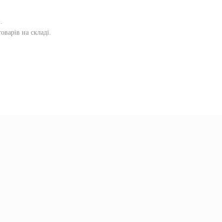
и
.
оварів на складі.