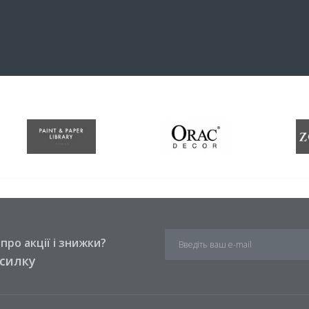
ро акції і знижки?
зсилку