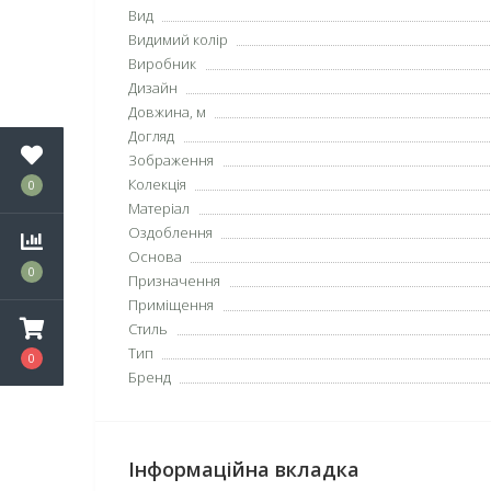
Вид
Видимий колір
Виробник
Дизайн
Довжина, м
Догляд
Зображення
Колекція
0
Матеріал
Оздоблення
Основа
0
Призначення
Приміщення
Стиль
Тип
0
Бренд
Інформаційна вкладка