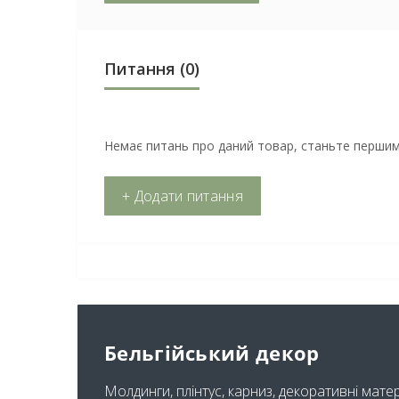
Питання
(0)
Немає питань про даний товар, станьте першим 
+ Додати питання
Бельгійський декор
Молдинги, плінтус, карниз, декоративні мате