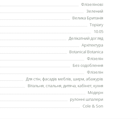
Флізелінові
Зелений
Велика Британія
Topiary
10.05
Делікатний догляд
Архітектура
Botanical Botanica
Флізелін
Без оздоблення
Флізелін
Для стін, фасадів меблів, ширм, абажурів
Вітальня, спальня, дитяча, кабінет, кухня
Модерн
рулонні шпалери
Cole & Son