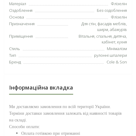
Матеріал
Флізелін
Оздоблення
Без оздоблення
Основа
Флізелін
Призначення
Для стін, фасадів меблів,
ширм, абажурів
Приміщення
Вітальня, спальня, дитяча,
кабінет, кухня
Стиль
Мінімалізм
Тип
рулонні шпалери
Бренд
Cole & Son
Інформаційна вкладка
Ми доставляємо замовлення по всій території
України
.
Терміни доставки замовлення залежать від наявності товарів
на складі.
Способи оплати:
Оплата готівкою при отриманні