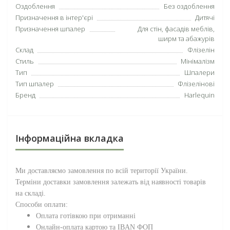
Оздоблення
Без оздоблення
Призначення в інтер'єрі
Дитячі
Призначення шпалер
Для стін, фасадів меблів,
ширм та абажурів
Склад
Флізелін
Стиль
Мінімалізм
Тип
Шпалери
Тип шпалер
Флізелінові
Бренд
Harlequin
Інформаційна вкладка
Ми доставляємо замовлення по всій території
України
.
Терміни доставки замовлення залежать від наявності товарів
на складі.
Способи оплати:
Оплата готівкою при отриманні
Онлайн-оплата картою та IBAN ФОП