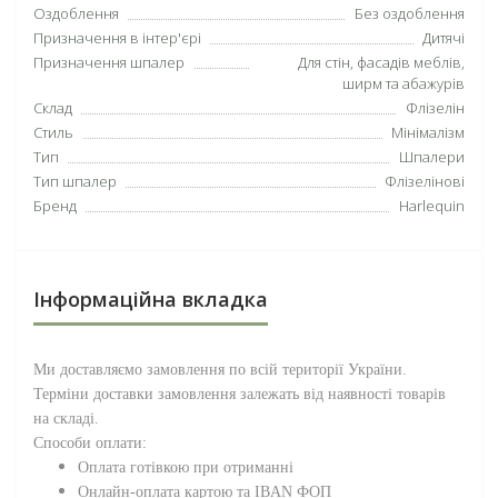
Оздоблення
Без оздоблення
Призначення в інтер'єрі
Дитячі
Призначення шпалер
Для стін, фасадів меблів,
ширм та абажурів
Склад
Флізелін
Стиль
Мінімалізм
Тип
Шпалери
Тип шпалер
Флізелінові
Бренд
Harlequin
Інформаційна вкладка
Ми доставляємо замовлення по всій території
України
.
Терміни доставки замовлення залежать від наявності товарів
на складі.
Способи оплати:
Оплата готівкою при отриманні
Онлайн-оплата картою та IBAN ФОП