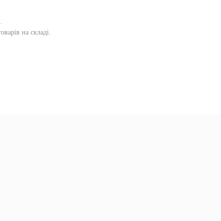
и
.
оварів на складі.