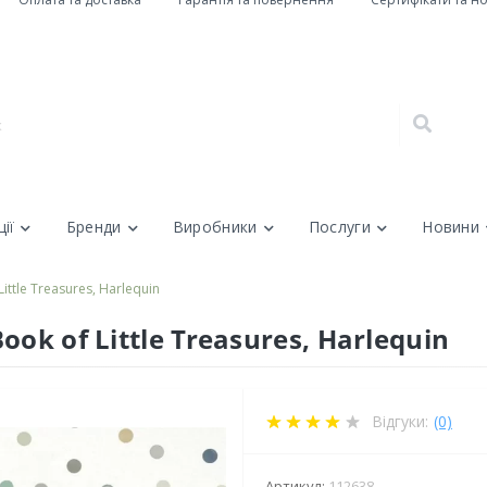
ії
Бренди
Виробники
Послуги
Новини
ttle Treasures, Harlequin
ok of Little Treasures, Harlequin
Відгуки:
(0)
Артикул:
112638