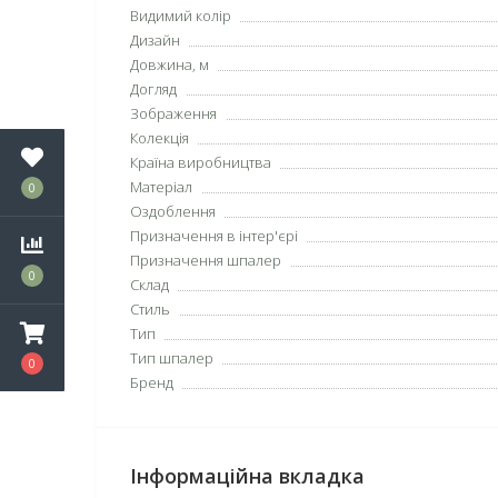
Видимий колір
Дизайн
Довжина, м
Догляд
Зображення
Колекція
Країна виробництва
Матеріал
0
Оздоблення
Призначення в інтер'єрі
Призначення шпалер
0
Склад
Стиль
Тип
Тип шпалер
0
Бренд
Інформаційна вкладка