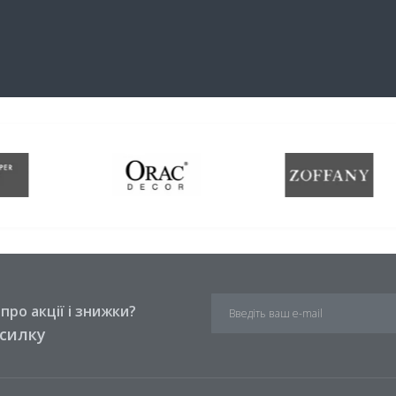
ро акції і знижки?
зсилку