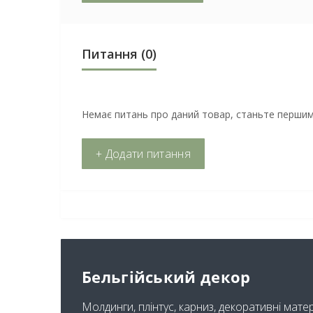
Питання
(0)
Немає питань про даний товар, станьте першим 
+ Додати питання
Бельгійський декор
Молдинги, плінтус, карниз, декоративні мате