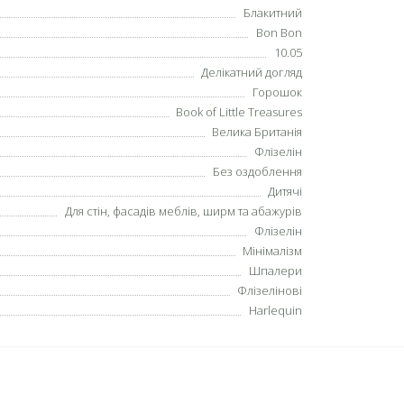
Блакитний
Bon Bon
10.05
Делікатний догляд
Горошок
Book of Little Treasures
Велика Британія
Флізелін
Без оздоблення
Дитячі
Для стін, фасадів меблів, ширм та абажурів
Флізелін
Мінімалізм
Шпалери
Флізелінові
Harlequin