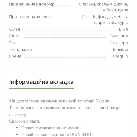
Призначення в інтер'єрі
Вітальня, спальня, дитяча,
кабінет, кухня
Призначення шпалер
Для стін, фасадів меблів,
ширм та абажурів
Склад
Вініл
Стиль
Сучасний
Тип
Шпалери
Тип шпалер
Вінілові
Бренд
Harlequin
Інформаційна вкладка
Ми доставляємо замовлення по всій території
України
.
Терміни доставки замовлення залежать від наявності товарів
на складі.
Способи оплати:
Оплата готівкою при отриманні
Онлайн-оплата картою та IBAN ФОП