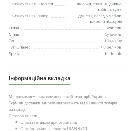
Призначення в інтер'єрі
Вітальня, спальня, дитяча,
кабінет, кухня
Призначення шпалер
Для стін, фасадів меблів,
ширм та абажурів
Склад
Флізелін
Стиль
Сучасний
Тип
Шпалери
Тип шпалер
Флізелінові
Бренд
Harlequin
Інформаційна вкладка
Ми доставляємо замовлення по всій території
України
.
Терміни доставки замовлення залежать від наявності товарів
на складі.
Способи оплати:
Оплата готівкою при отриманні
Онлайн-оплата картою та IBAN ФОП