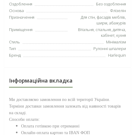
Оздоблення
Без оздоблення
Основа
Флізелін
Призначення
Для стін, фасадів меблів,
ширм, абажурів
Приміщення
Вітальня, спальня, дитяча,
кабінет, кухня
Стиль
Мінімалізм
Тип
Рулонні шпалери
Бренд
Harlequin
Інформаційна вкладка
Ми доставляємо замовлення по всій території
України
.
Терміни доставки замовлення залежать від наявності товарів
на складі.
Способи оплати:
Оплата готівкою при отриманні
Онлайн-оплата картою та IBAN ФОП