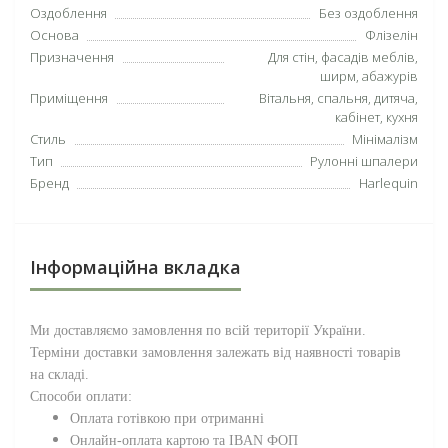
Оздоблення
Без оздоблення
Основа
Флізелін
Призначення
Для стін, фасадів меблів,
ширм, абажурів
Приміщення
Вітальня, спальня, дитяча,
кабінет, кухня
Стиль
Мінімалізм
Тип
Рулонні шпалери
Бренд
Harlequin
Інформаційна вкладка
Ми доставляємо замовлення по всій території
України
.
Терміни доставки замовлення залежать від наявності товарів
на складі.
Способи оплати:
Оплата готівкою при отриманні
Онлайн-оплата картою та IBAN ФОП