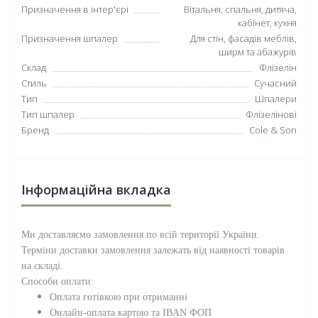
Призначення в інтер'єрі
Вітальня, спальня, дитяча,
кабінет, кухня
Призначення шпалер
Для стін, фасадів меблів,
ширм та абажурів
Склад
Флізелін
Стиль
Сучасний
Тип
Шпалери
Тип шпалер
Флізелінові
Бренд
Cole & Son
Інформаційна вкладка
Ми доставляємо замовлення по всій території
України
.
Терміни доставки замовлення залежать від наявності товарів
на складі.
Способи оплати:
Оплата готівкою при отриманні
Онлайн-оплата картою та IBAN ФОП