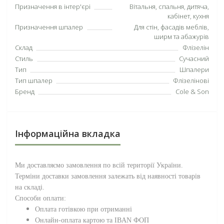
Призначення в інтер'єрі
Вітальня, спальня, дитяча,
кабінет, кухня
Призначення шпалер
Для стін, фасадів меблів,
ширм та абажурів
Склад
Флізелін
Стиль
Сучасний
Тип
Шпалери
Тип шпалер
Флізелінові
Бренд
Cole & Son
Інформаційна вкладка
Ми доставляємо замовлення по всій території
України
.
Терміни доставки замовлення залежать від наявності товарів
на складі.
Способи оплати:
Оплата готівкою при отриманні
Онлайн-оплата картою та IBAN ФОП