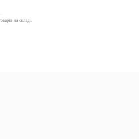
и
.
оварів на складі.