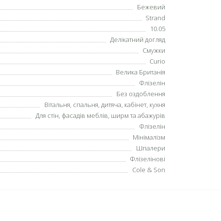
Бежевий
Strand
10.05
Делікатний догляд
Смужки
Curio
Велика Британія
Флізелін
Без оздоблення
Вітальня, спальня, дитяча, кабінет, кухня
Для стін, фасадів меблів, ширм та абажурів
Флізелін
Мінімалізм
Шпалери
Флізелінові
Cole & Son