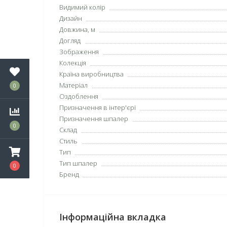
Видимий колір
Дизайн
Довжина, м
Догляд
Зображення
Колекція
Країна виробництва
Матеріал
0
Оздоблення
Призначення в інтер'єрі
Призначення шпалер
0
Склад
Стиль
Тип
Тип шпалер
0
Бренд
Інформаційна вкладка