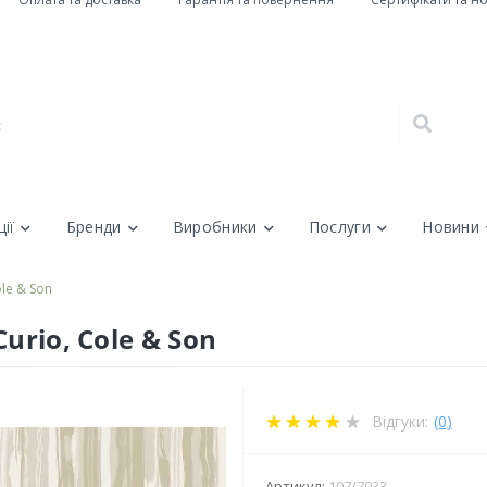
ії
Бренди
Виробники
Послуги
Новини
le & Son
urio, Cole & Son
Відгуки:
(0)
Артикул:
107/7033