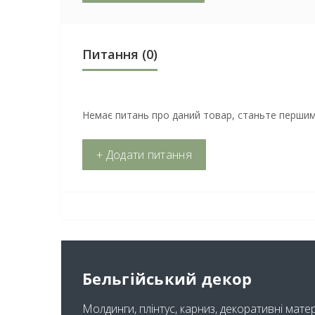
Питання
(0)
Немає питань про даний товар, станьте першим 
+ Додати питання
Бельгійський декор
Молдинги, плінтус, карниз, декоративні мате