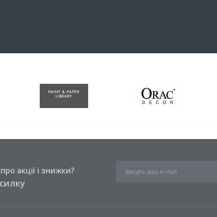
ро акції і знижки?
зсилку