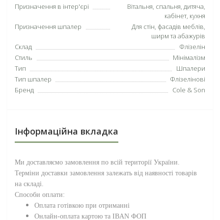
Призначення в інтер'єрі
Вітальня, спальня, дитяча,
кабінет, кухня
Призначення шпалер
Для стін, фасадів меблів,
ширм та абажурів
Склад
Флізелін
Стиль
Мінімалізм
Тип
Шпалери
Тип шпалер
Флізелінові
Бренд
Cole & Son
Інформаційна вкладка
Ми доставляємо замовлення по всій території
України
.
Терміни доставки замовлення залежать від наявності товарів
на складі.
Способи оплати:
Оплата готівкою при отриманні
Онлайн-оплата картою та IBAN ФОП