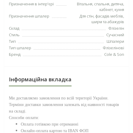
Призначення в інтер'єрі
Вітальня, спальня, дитяча,
кабінет, кухня
Призначення шпалер
Для стін, фасадів меблів,
ширм та абажурів
Склад
Флізелін
Стиль
Сучасний
Тип
Шпалери
Тип шпалер
Флізелінові
Бренд
Cole & Son
Інформаційна вкладка
Ми доставляємо замовлення по всій території
України
.
Терміни доставки замовлення залежать від наявності товарів
на складі.
Способи оплати:
Оплата готівкою при отриманні
Онлайн-оплата картою та IBAN ФОП