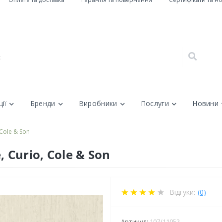
ії
Бренди
Виробники
Послуги
Новини
Cole & Son
 Curio, Cole & Son
Відгуки:
(0)
Артикул:
107/11052