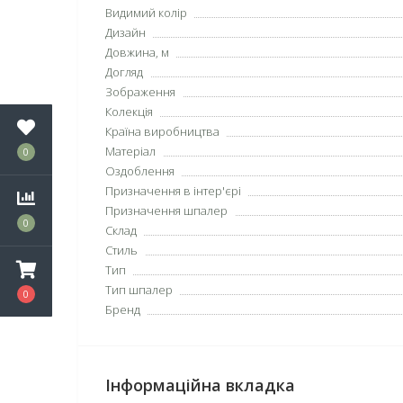
Видимий колір
Дизайн
Довжина, м
Догляд
Зображення
Колекція
Країна виробництва
Матеріал
0
Оздоблення
Призначення в інтер'єрі
Призначення шпалер
0
Склад
Стиль
Тип
Тип шпалер
0
Бренд
Інформаційна вкладка