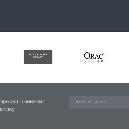
ро акції і знижки?
зсилку