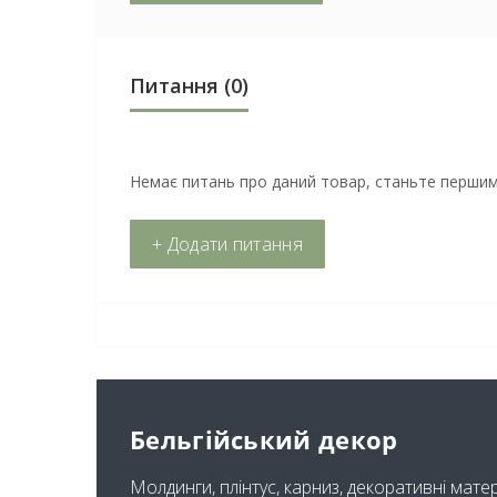
Питання
(0)
Немає питань про даний товар, станьте першим 
+ Додати питання
Бельгійський декор
Молдинги, плінтус, карниз, декоративні мате