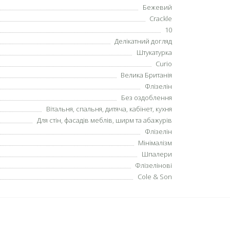
Бежевий
Crackle
10
Делікатний догляд
Штукатурка
Curio
Велика Британія
Флізелін
Без оздоблення
Вітальня, спальня, дитяча, кабінет, кухня
Для стін, фасадів меблів, ширм та абажурів
Флізелін
Мінімалізм
Шпалери
Флізелінові
Cole & Son