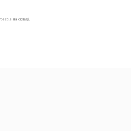
и
.
оварів на складі.