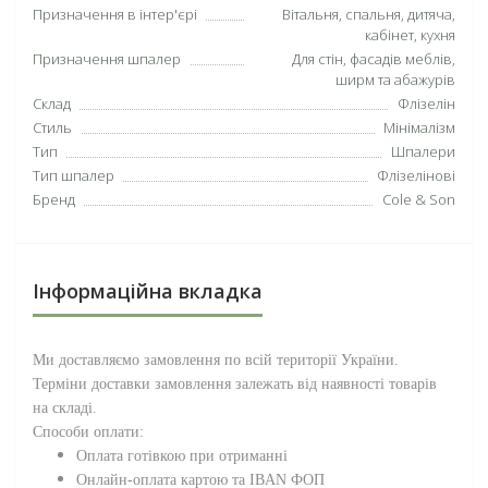
Призначення в інтер'єрі
Вітальня, спальня, дитяча,
кабінет, кухня
Призначення шпалер
Для стін, фасадів меблів,
ширм та абажурів
Склад
Флізелін
Стиль
Мінімалізм
Тип
Шпалери
Тип шпалер
Флізелінові
Бренд
Cole & Son
Інформаційна вкладка
Ми доставляємо замовлення по всій території
України
.
Терміни доставки замовлення залежать від наявності товарів
на складі.
Способи оплати:
Оплата готівкою при отриманні
Онлайн-оплата картою та IBAN ФОП