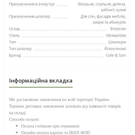
Призначення в інтер'єрі
Вітальня, спальня, дитяча,
кабінет, кухня
Призначення шпалер
Для стін, фасадів меблів,
ширм та абажурів
Склад
Флізелін
Стиль
Мінімалізм
Тип
Шпалери
Тип шпалер
Флізелінові
Бренд
Cole & Son
Інформаційна вкладка
Ми доставляємо замовлення по всій території
України
.
Терміни доставки замовлення залежать від наявності товарів
на складі.
Способи оплати:
Оплата готівкою при отриманні
Онлайн-оплата картою та IBAN ФОП