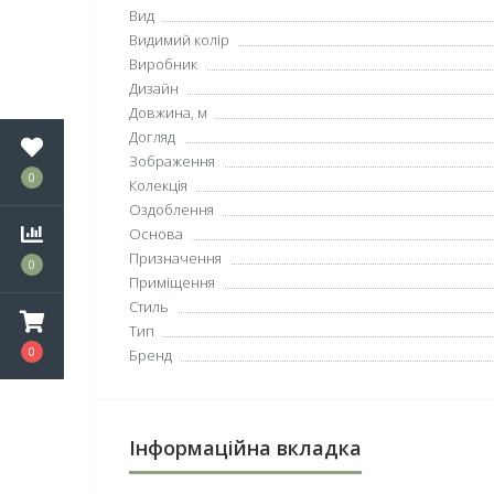
Вид
Видимий колір
Виробник
Дизайн
Довжина, м
Догляд
Зображення
0
Колекція
Оздоблення
Основа
Призначення
0
Приміщення
Стиль
Тип
0
Бренд
Інформаційна вкладка