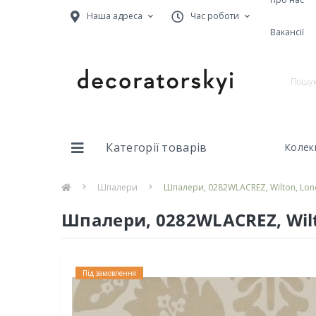
Наша адреса
Час роботи
Вакансії
Категорії товарів
Колекц
Шпалери
Шпалери, 0282WLACREZ, Wilton, London
Шпалери, 0282WLACREZ, Wilton
Під замовлення