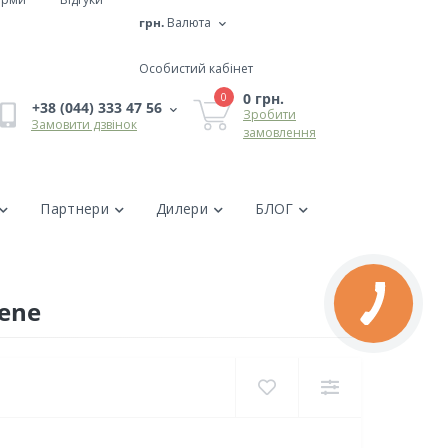
грн.
Валюта
Особистий кабінет
0 грн.
0
+38 (044) 333 47 56
Зробити
Замовити дзвінок
замовлення
Партнери
Дилери
БЛОГ
eene