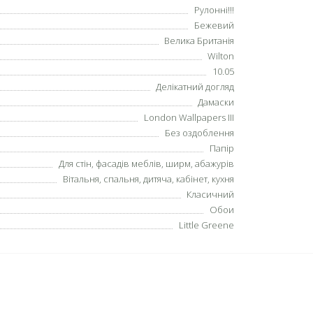
Рулонні!!!
Бежевий
Велика Британія
Wilton
10.05
Делікатний догляд
Дамаски
London Wallpapers III
Без оздоблення
Папір
Для стін, фасадів меблів, ширм, абажурів
Вітальня, спальня, дитяча, кабінет, кухня
Класичний
Обои
Little Greene