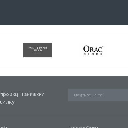
ро акції і знижки?
зсилку