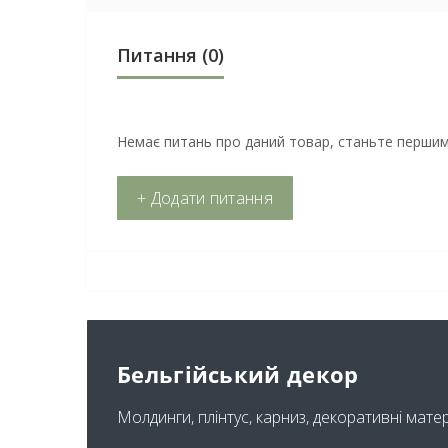
Питання
(0)
Немає питань про даний товар, станьте першим 
+ Додати питання
Бельгійський декор
Молдинги, плінтус, карниз, декоративні мате