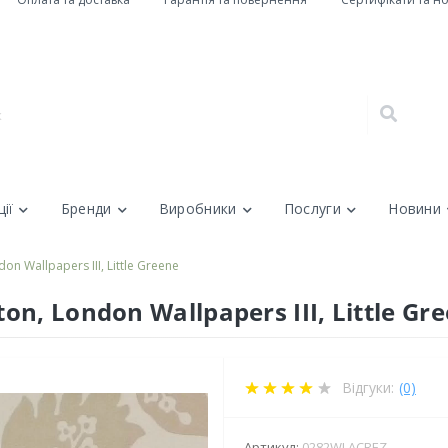
ії
Бренди
Виробники
Послуги
Новини
 Wallpapers III, Little Greene
, London Wallpapers III, Little Gr
Відгуки:
(0)
Артикул:
0282WLACREZ