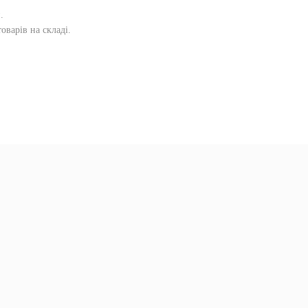
и
.
оварів на складі.