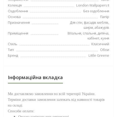
Колекція
London Wallpapers II
Оздоблення
Без оздоблення
Основа
Папір
Призначення
Для стін, фасадів меблів,
ширм, абажурів
Приміщення
Вітальня, спальня, дитяча,
кабінет, кухня
Стиль
Класичний
Тип
Обои
Бренд
Little Greene
Інформаційна вкладка
Ми доставляємо замовлення по всій території
України
.
Терміни доставки замовлення залежать від наявності товарів
на складі.
Способи оплати:
Оплата готівкою при отриманні