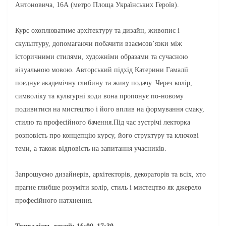
Антоновича, 16А (метро Площа Українських Героїв).
Курс охоплюватиме архітектуру та дизайн, живопис і
скульптуру, допомагаючи побачити взаємозв’язки між
історичними стилями, художніми образами та сучасною
візуальною мовою.
Авторський підхід Катерини Гамалії
поєднує академічну глибину та живу подачу. Через колір,
символіку та культурні коди вона пропонує по-новому
подивитися на мистецтво і його вплив на формування смаку,
стилю та професійного бачення.
Під час зустрічі лекторка
розповість про концепцію курсу, його структуру та ключові
теми, а також відповість на запитання учасників.
Запрошуємо дизайнерів, архітекторів, декораторів та всіх, хто
прагне глибше розуміти колір, стиль і мистецтво як джерело
професійного натхнення.