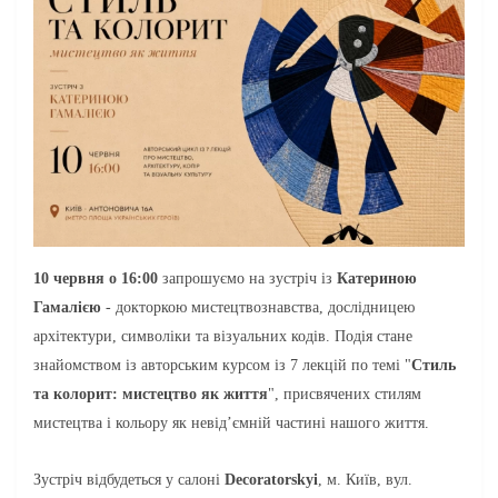
10 червня о 16:00
запрошуємо на зустріч із
Катериною
Гамалією
- докторкою мистецтвознавства, дослідницею
архітектури, символіки та візуальних кодів.
Подія стане
знайомством із авторським курсом із 7 лекцій по темі "
Стиль
та колорит: мистецтво як життя
", присвячених стилям
мистецтва і кольору як невід’ємній частині нашого життя.
Зустріч відбудеться у салоні
Decoratorskyi
, м. Київ, вул.