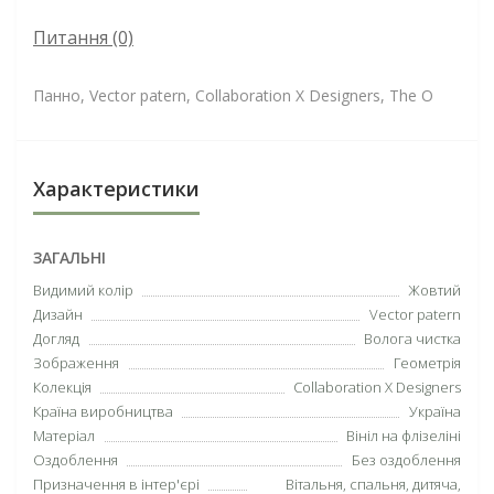
Питання
(0)
Панно, Vector patern, Collaboration X Designers, The O
Характеристики
ЗАГАЛЬНІ
Видимий колір
Жовтий
Дизайн
Vector patern
Догляд
Волога чистка
Зображення
Геометрія
Колекція
Collaboration X Designers
Країна виробництва
Україна
Матеріал
Вініл на флізеліні
Оздоблення
Без оздоблення
Призначення в інтер'єрі
Вітальня, спальня, дитяча,