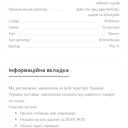
кабінет, кухня
Призначення шпалер
Для стін, фасадів меблів,
ширм та абажурів
Склад
Флізелін
Стиль
Сучасний
Тип
Панно
Тип шпалер
Флізелінові
Бренд
The O
Інформаційна вкладка
Ми доставляємо замовлення по всій території
України
.
Терміни доставки замовлення залежать від наявності товарів
на складі.
Способи оплати:
Оплата готівкою при отриманні
Онлайн-оплата картою та IBAN ФОП
Оплата через термінал