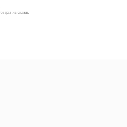
и
.
оварів на складі.