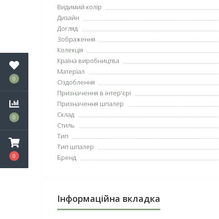
Видимий колір
Дизайн
Догляд
Зображення
Колекція
Країна виробництва
Матеріал
0
Оздоблення
Призначення в інтер'єрі
Призначення шпалер
Склад
0
Стиль
Тип
Тип шпалер
0
Бренд
Інформаційна вкладка