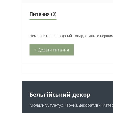
Питання
(0)
Немає питань про даний товар, станьте першим 
+ Додати питання
Бельгійський декор
Молдинги, плінтус, карниз, декоративні мате