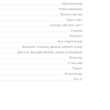
Мультиколор
Ретро машинки
Волога чистка
Транспорт
Spring Collection 2017
Україна
Флізелін
Без оздоблення
Вітальня, спальня, дитяча, кабінет, кухня
Для стін, фасадів меблів, ширм та абажурів
Флізелін
Сучасний
Панно
Флізелінові
The O