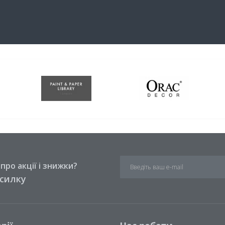
ро акції і знижки?
зсилку