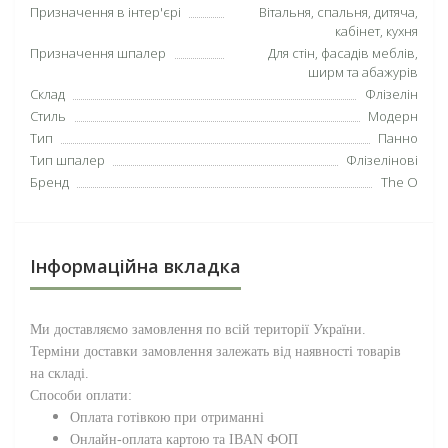
Призначення в інтер'єрі
Вітальня, спальня, дитяча,
кабінет, кухня
Призначення шпалер
Для стін, фасадів меблів,
ширм та абажурів
Склад
Флізелін
Стиль
Модерн
Тип
Панно
Тип шпалер
Флізелінові
Бренд
The O
Інформаційна вкладка
Ми доставляємо замовлення по всій території
України
.
Терміни доставки замовлення залежать від наявності товарів
на складі.
Способи оплати:
Оплата готівкою при отриманні
Онлайн-оплата картою та IBAN ФОП