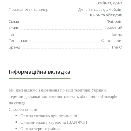
кабінет, кухня
Призначення шпалер
Для стін, фасадів меблів,
ширм та абажурів
Склад
Флізелін
Стиль
Сучасний
Тип
Панно
Тип шпалер
Флізелінові
Бренд
The O
Інформаційна вкладка
Ми доставляємо замовлення по всій території
України
.
Терміни доставки замовлення залежать від наявності товарів
на складі.
Способи оплати:
Оплата готівкою при отриманні
Онлайн-оплата картою та IBAN ФОП
Оплата через термінал