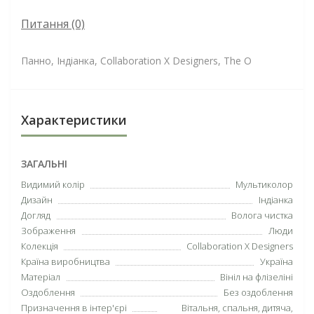
Питання
(0)
Панно, Індіанка, Collaboration X Designers, The O
Характеристики
ЗАГАЛЬНІ
Видимий колір
Мультиколор
Дизайн
Індіанка
Догляд
Волога чистка
Зображення
Люди
Колекція
Collaboration X Designers
Країна виробництва
Україна
Матеріал
Вініл на флізеліні
Оздоблення
Без оздоблення
Призначення в інтер'єрі
Вітальня, спальня, дитяча,