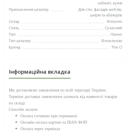
кабінет, кухня
Призначення шпалер
Для стін, фасадів меблів,
ширм та абажурів
Склад
Флізелін
Стиль
Сучасний
Тип
Панно
Тип шпалер
Флізелінові
Бренд
The O
Інформаційна вкладка
Ми доставляємо замовлення по всій території
України
.
Терміни доставки замовлення залежать від наявності товарів
на складі.
Способи оплати:
Оплата готівкою при отриманні
Онлайн-оплата картою та IBAN ФОП
Оплата через термінал