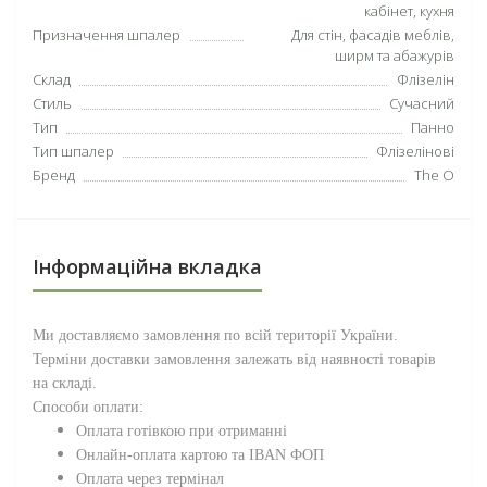
кабінет, кухня
Призначення шпалер
Для стін, фасадів меблів,
ширм та абажурів
Склад
Флізелін
Стиль
Сучасний
Тип
Панно
Тип шпалер
Флізелінові
Бренд
The O
Інформаційна вкладка
Ми доставляємо замовлення по всій території
України
.
Терміни доставки замовлення залежать від наявності товарів
на складі.
Способи оплати:
Оплата готівкою при отриманні
Онлайн-оплата картою та IBAN ФОП
Оплата через термінал