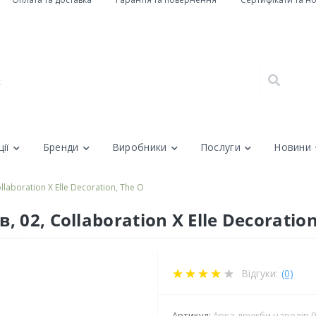
ії
Бренди
Виробники
Послуги
Новини
aboration X Elle Decoration, The O
02, Collaboration X Elle Decoration
Відгуки:
(0)
Артикул:
Арка дружби народів 