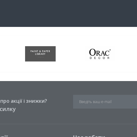
ро акції і знижки?
зсилку