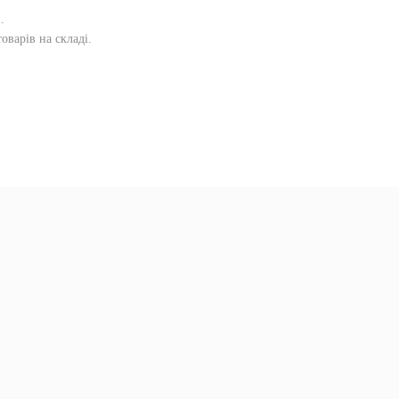
и
.
оварів на складі.