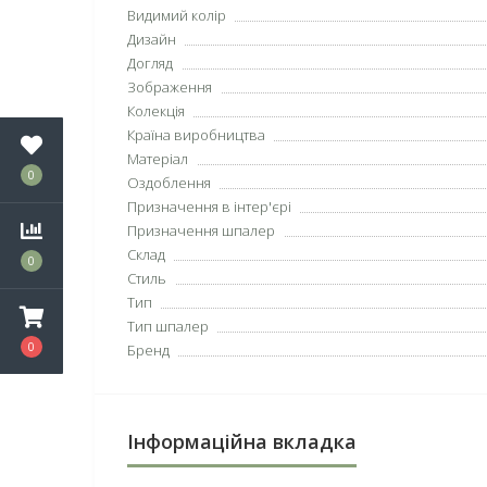
Видимий колір
Дизайн
Догляд
Зображення
Колекція
Країна виробництва
Матеріал
0
Оздоблення
Призначення в інтер'єрі
Призначення шпалер
Склад
0
Стиль
Тип
Тип шпалер
0
Бренд
Інформаційна вкладка