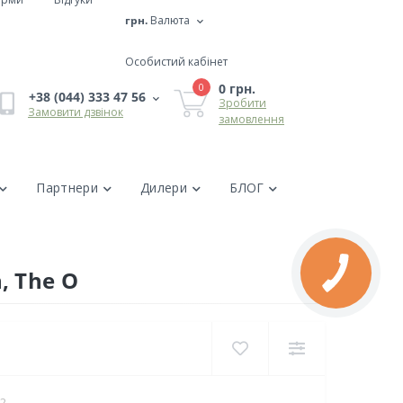
грн.
Валюта
Особистий кабінет
0 грн.
0
+38 (044) 333 47 56
Зробити
Замовити дзвінок
замовлення
Партнери
Дилери
БЛОГ
, The O
02