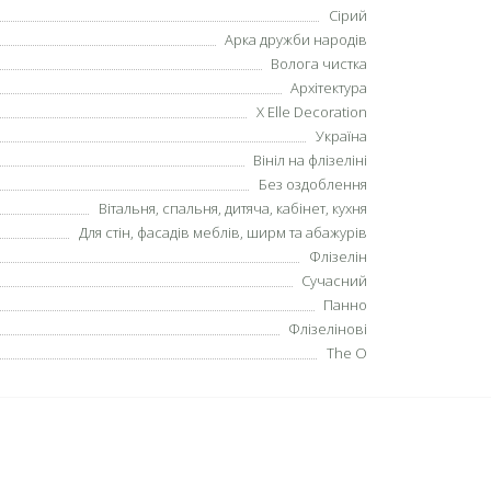
Сірий
Арка дружби народів
Волога чистка
Архітектура
X Elle Decoration
Україна
Вініл на флізеліні
Без оздоблення
Вітальня, спальня, дитяча, кабінет, кухня
Для стін, фасадів меблів, ширм та абажурів
Флізелін
Сучасний
Панно
Флізелінові
The O