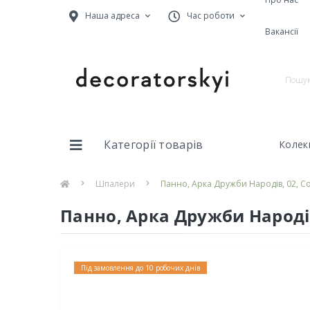
Наша адреса
Час роботи
Вакансії
Категорії товарів
Колекц
Шпалери
Панно, Арка Дружби Народів, 02, Coll
Панно, Арка Дружби Народів, 
Під замовлення до 10 робочих днів