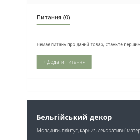
Питання
(0)
Немає питань про даний товар, станьте першим 
+ Додати питання
Бельгійський декор
Молдинги, плінтус, карниз, декоративні мате