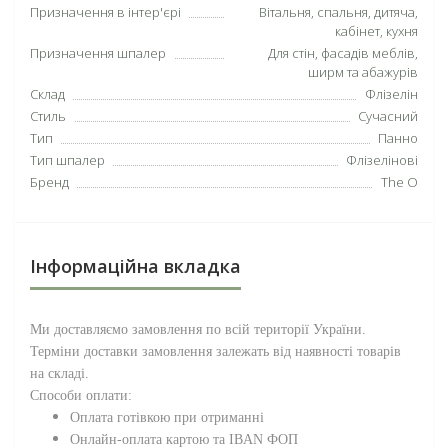
Призначення в інтер'єрі
Вітальня, спальня, дитяча,
кабінет, кухня
Призначення шпалер
Для стін, фасадів меблів,
ширм та абажурів
Склад
Флізелін
Стиль
Сучасний
Тип
Панно
Тип шпалер
Флізелінові
Бренд
The O
Інформаційна вкладка
Ми доставляємо замовлення по всій території
України
.
Терміни доставки замовлення залежать від наявності товарів
на складі.
Способи оплати:
Оплата готівкою при отриманні
Онлайн-оплата картою та IBAN ФОП