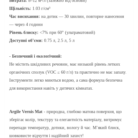
Витрата:
8–12 м²/л (залежно від основи)
Щільність:
1.03 г/см³
Час висихання:
на дотик — 30 хвилин, повторне нанесення
— через 4 години
Рівень блиску:
<7% при 60° (ультраматовий)
Доступні об’єми:
0.75 л, 2.5 л, 5 л
- Безпечний і екологічний:
Не містит
ь шкідливих речовин, має низький рівень летких
органічних сполук (VOC ≤ 60 г/л) та практично не має запаху.
Інструменти легко миються водою, а сама формула безпечна
для використання навіть у дитячих кімнатах.
Argile Vernis Mat
- природна, глибоко матова поверхня, що
зберігає колір, текстуру та елегантність матеріалу, витримує
перепади температур, дотики, вологу й час. М’який блиск,
шовковисте відчуття і надійний захист!