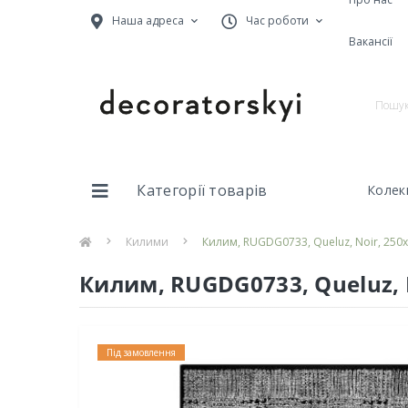
Наша адреса
Час роботи
Вакансії
Категорії товарів
Колекц
Килими
Килим, RUGDG0733, Queluz, Noir, 250х
Килим, RUGDG0733, Queluz, N
Під замовлення