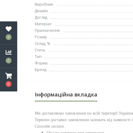
Виробник
Дизайн
Догляд
Матеріал
Призначення
Розмір
0
Склад, %
Стиль
Тип
0
Форма
Бренд
0
Інформаційна вкладка
Ми доставляємо замовлення по всій території
Україн
Терміни доставки замовлення залежать від наявності т
Способи оплати:
Оплата готівкою при отриманні