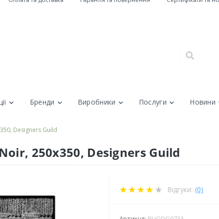
ії
Бренди
Виробники
Послуги
Новини
350, Designers Guild
oir, 250х350, Designers Guild
Відгуки:
(0)
Артикул:
RUGDG0733